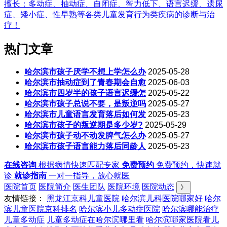
擅长：多动症、抽动症、自闭症、智力低下、语言迟缓、遗尿
症、矮小症、性早熟等各类儿童发育行为类疾病的诊断与治
疗！
热门文章
哈尔滨市孩子厌学不想上学怎么办
2025-05-28
哈尔滨市抽动症到了青春期会自愈
2025-06-03
哈尔滨市四岁半的孩子语言迟缓怎
2025-05-22
哈尔滨市孩子总说不要，是叛逆吗
2025-05-27
哈尔滨市儿童语言发育落后如何发
2025-05-23
哈尔滨市孩子的叛逆期是多少岁?
2025-05-29
哈尔滨市孩子动不动发脾气怎么办
2025-05-27
哈尔滨市孩子语言能力落后同龄人
2025-05-23
在线咨询
根据病情快速匹配专家
免费预约
免费预约，快速就
诊
就诊指南
一对一指导，放心就医
医院首页
医院简介
医生团队
医院环境
医院动态
》
友情链接：
黑龙江京科儿童医院
哈尔滨儿科医院哪家好
哈尔
滨儿童医院京科排名
哈尔滨小儿多动症医院
哈尔滨哪能治疗
儿童多动症
儿童多动症在哈尔滨哪里看
哈尔滨哪家医院看儿