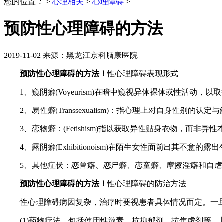
您的位置
：
>
心理相关
>
心理障碍
>
预防性心理障碍的方法
2019-11-02
来源：黑龙江京科脑康医院
预防性心理障碍的方法！
性心理障碍表现形式
1、窥阴癖(Voyeurism)在暗中窥视异体裸体或性活动
2、易性癖(Transsexualism)：指心理上对自身性
3、恋物癖：(Fetishism)指以获取异性贴身衣物，而
4、露阴癖(Exhibitionoism)在陌生女性面前出其
5、其他症状：恋兽癖、恋尸癖、恋童癖、摩擦淫癖和自虐
预防性心理障碍的方法！
性心理障碍的防治方法
性心理障碍病因复杂，治疗时要视患者具体情况而定。一旦
(1)药物疗法 包括使用性激素、抗抑郁剂、抗焦虑剂等，